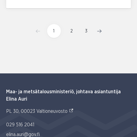
1
2
3
Maa- ja metsätalousministeriö, johtava asiantuntija
Elina Auri
(Ulkoinen linkki)
PL 30, 00023 Valtioneuvosto
029 516 2041
elina.auri@gov.fi