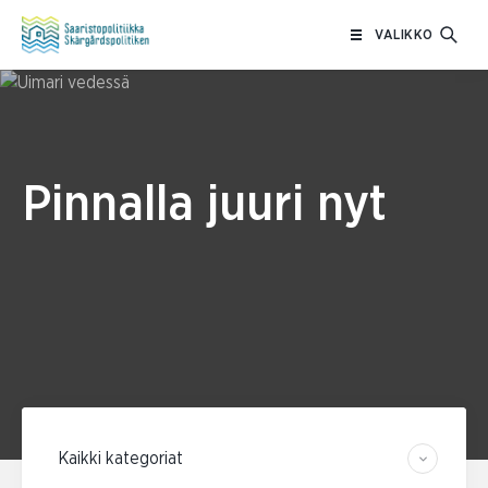
Siirry
VALIKKO
sisältöön
Pinnalla juuri nyt
Suodata kategorian mukaan