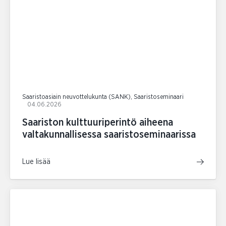
Saaristoasiain neuvottelukunta (SANK), Saaristoseminaari
04.06.2026
Saariston kulttuuriperintö aiheena
valtakunnallisessa saaristoseminaarissa
Lue lisää