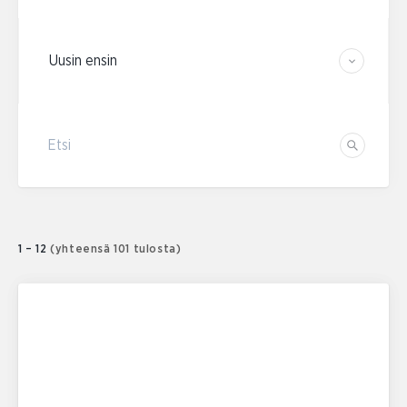
Järjestä tulokset
Etsi
Etsi
1 – 12
(yhteensä 101 tulosta)