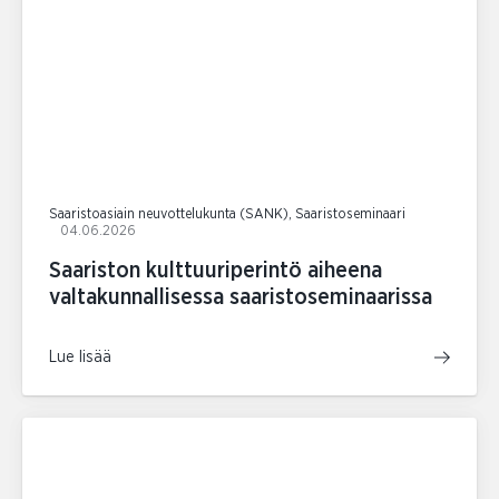
Saaristoasiain neuvottelukunta (SANK), Saaristoseminaari
04.06.2026
Saariston kulttuuriperintö aiheena
valtakunnallisessa saaristoseminaarissa
Lue lisää