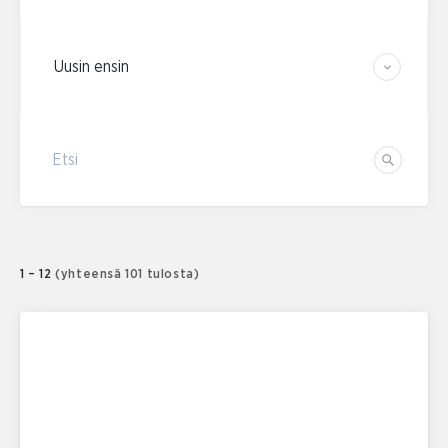
Järjestä tulokset
Etsi
Etsi
1 – 12
(yhteensä 101 tulosta)