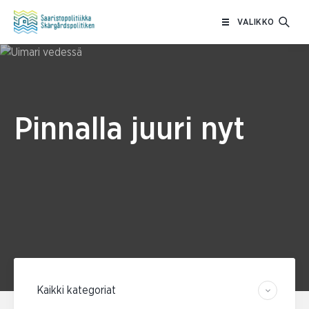
Siirry
VALIKKO
sisältöön
Pinnalla juuri nyt
Suodata kategorian mukaan