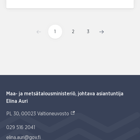
1
2
3
Maa- ja metsätalousministeriö, johtava asiantuntija
Elina Auri
(Ulkoinen linkki)
PL 30, 00023 Valtioneuvosto
029 516 2041
elina.auri@gov.fi