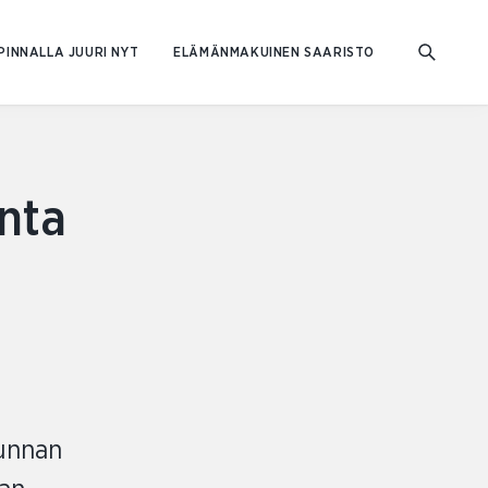
PINNALLA JUURI NYT
ELÄMÄNMAKUINEN SAARISTO
unta
kunnan