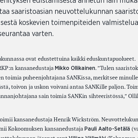
kehityksen edistämisestä annetun lain muk
taa saaristoasian neuvottelukunnan saarist
sestä koskevien toimenpiteiden valmistelua
seurantaa varten.
ukunnassa ovat edustettuina kaikki eduskuntapuolueet.
 RKP:n kansanedustaja
. ”Tulen saaristo
Mikko Ollikainen
en toimia puheenjohtajana SANKissa, merkitsee minulle
ästä, toivon ja uskon voivani antaa SANKille paljon. Toi
nnanjohtajana sain toimia SANKin sihteeristössä,” Oll
 toimii kansanedustaja Henrik Wickström. Neuvotteluku
imii Kokoomuksen kansanedustaja
(v
Pauli Aalto-Setälä