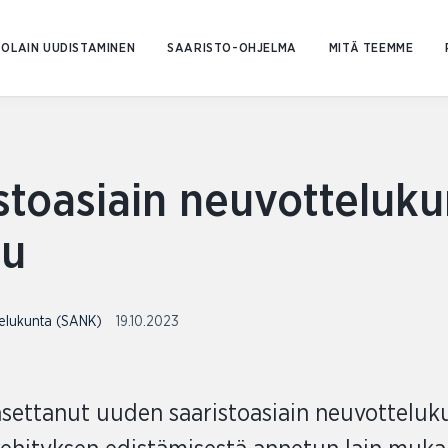
Siirry
sisältöön
OLAIN UUDISTAMINEN
SAARISTO-OHJELMA
MITÄ TEEMME
istoasiain neuvotteluk
tu
telukunta (SANK)
19.10.2023
asettanut uuden saaristoasiain neuvottelu