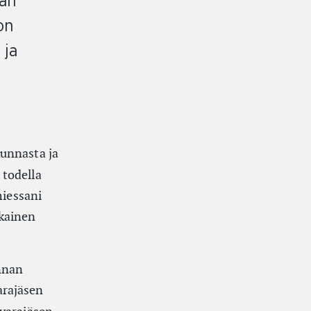
aan
on
 ja
kunnasta ja
 todella
miessani
ikainen
nnan
arajäsen