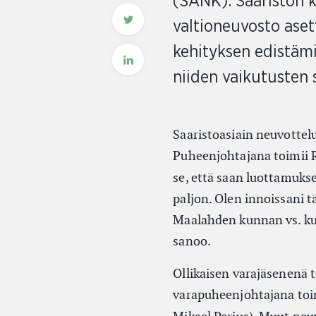
(SANK). Saariston 
valtioneuvosto aset
kehityksen edistämi
niiden vaikutusten 
Saaristoasiain neuvottel
Puheenjohtajana toimii
se, että saan luottamuks
paljon. Olen innoissani t
Maalahden kunnan vs. ku
sanoo.
Ollikaisen varajäsenenä
varapuheenjohtajana to