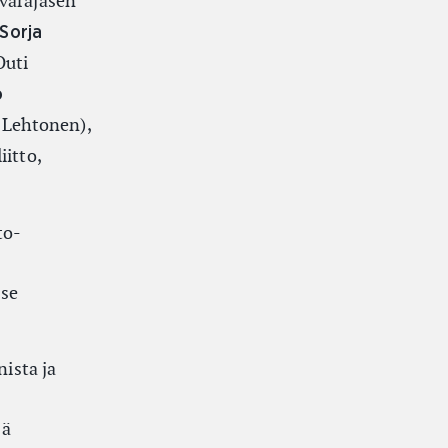
varajäsen
Sorja
Outi
o
 Lehtonen),
itto,
to-
s
 se
nista ja
sä