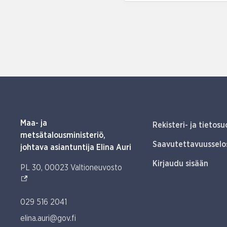
Maa- ja
Rekisteri- ja tietosu
metsätalousministeriö,
Saavutettavuusselo
johtava asiantuntija Elina Auri
Kirjaudu sisään
(Ulkoinen linkki)
PL 30, 00023 Valtioneuvosto
029 516 2041
elina.auri@gov.fi