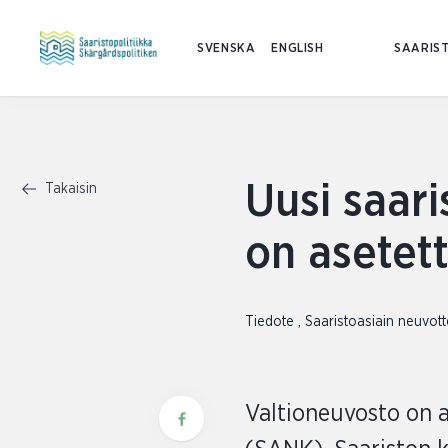
SVENSKA
ENGLISH
SAARIST
Uusi saar
Takaisin
on asetet
Tiedote
,
Saaristoasiain neuvot
Valtioneuvosto on 