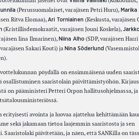
uvottelukunnan jäsenet ovat
(Kokoomus, 
Viliina Välimäki
(Perussuomalaiset, varajäsen Petri Huru),
Junnila
Marika 
äsen Ritva Elomaa),
(Keskusta, varajäsen 
Ari Torniainen
(Kristillisdemokraatit, varajäsen Jouni Koskela),
n
Jarkk
rajäsen Iina Ilmarinen),
(SDP, varajäsen Harri
Niina Alho
 varajäsen Sakari Kouti) ja
(Vasemmistoli
Nina Söderlund
n).
uvottelukunnan pöydällä on ensimmäisenä uuden saaris
 osallistuminen saaristolain päivittämistyöhön. Kirjau
stä on pääministeri Petteri Orpon hallitusohjelmassa, ja
tsätalousministeriössä.
a erityisesti avointa ja luovaa ajattelua kehittämään kau
mme sekä jakamaan tietoa laajemmin saaristosta ja sen
. Saaristolaki päivitetään, ja näen, että SANKilla on täs