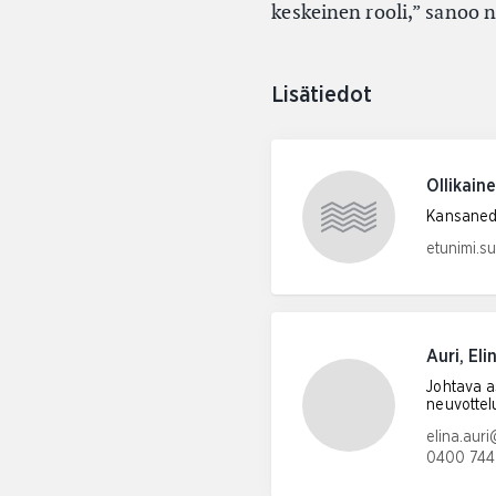
keskeinen rooli,” sanoo 
Lisätiedot
Ollikain
Kansaned
Sähköpos
etunimi.s
Auri, Eli
Johtava as
neuvottel
Sähköpos
elina.auri
0400 744
Puhelinn