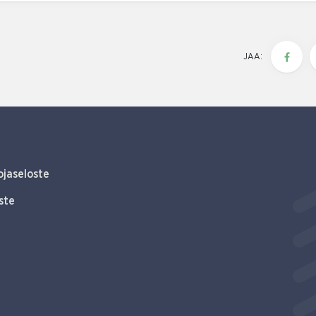
JAA:
ojaseloste
ste