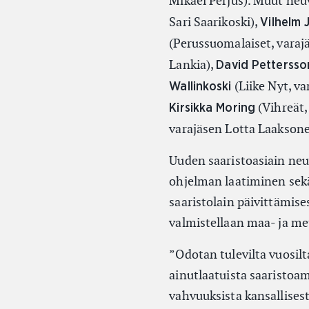
Mikael Perjus). Muut ne
Sari Saarikoski),
Vilhelm 
(Perussuomalaiset, varaj
Lankia),
David Pettersso
(Liike Nyt, va
Wallinkoski
(Vihreät,
Kirsikka Moring
varajäsen Lotta Laaksone
Uuden saaristoasiain ne
ohjelman laatiminen sekä
saaristolain päivittämise
valmistellaan maa- ja me
”Odotan tulevilta vuosilt
ainutlaatuista saaristoa
vahvuuksista kansallisesti