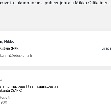
neuvottelukunnan uusi puheenjohtaja Mikko Ollikainen.
en, Mikko
ustaja (RKP)
Lisäti
tiosoite:
ukunimi@eduskunta.fi
na
iantuntija, pääsihteeri, saaristoasiain
ukunta (SANK)
tiosoite:
@gov.fi
 900
umero: