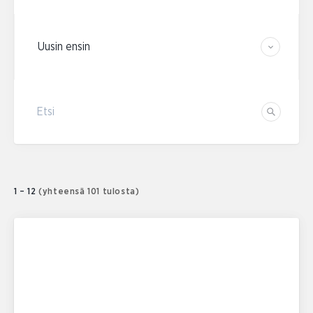
Järjestä tulokset
Etsi
Etsi
1 – 12
(yhteensä 101 tulosta)