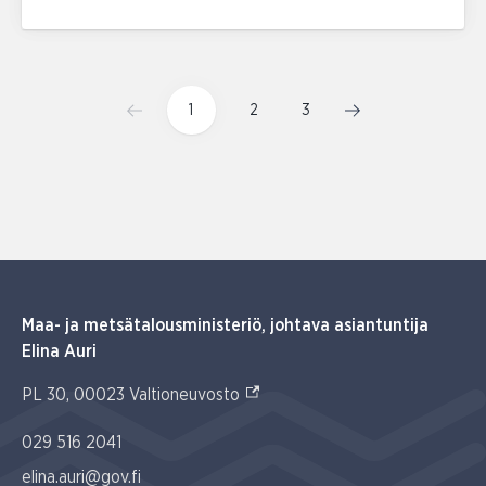
1
2
3
Maa- ja metsätalousministeriö, johtava asiantuntija
Elina Auri
(Ulkoinen linkki)
PL 30, 00023 Valtioneuvosto
029 516 2041
elina.auri@gov.fi