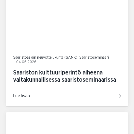
Saaristoasiain neuvottelukunta (SANK), Saaristoseminaari
04.06.2026
Saariston kulttuuriperintö aiheena
valtakunnallisessa saaristoseminaarissa
Lue lisää