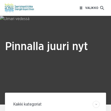
Siirry
VALIKKO
sisältöön
Pinnalla juuri nyt
Suodata kategorian mukaan