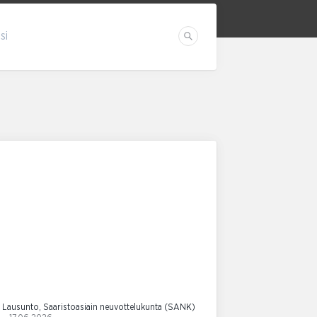
si
Etsi
Lausunto, Saaristoasiain neuvottelukunta (SANK)