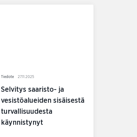
Tiedote
27.11.2025
Selvitys saaristo- ja
vesistöalueiden sisäisestä
turvallisuudesta
käynnistynyt