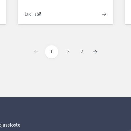
Lue lisää
1
2
3
ojaseloste