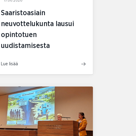
17.06.2026
Saaristoasiain
neuvottelukunta lausui
opintotuen
uudistamisesta
Lue lisää