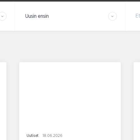
Järjestä tulokset
Et
Uutiset
18.06.2026