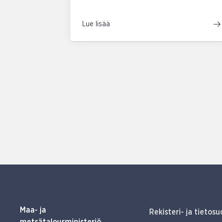
Lue lisää
Maa- ja
Rekisteri- ja tietosu
metsätalousministeriö,