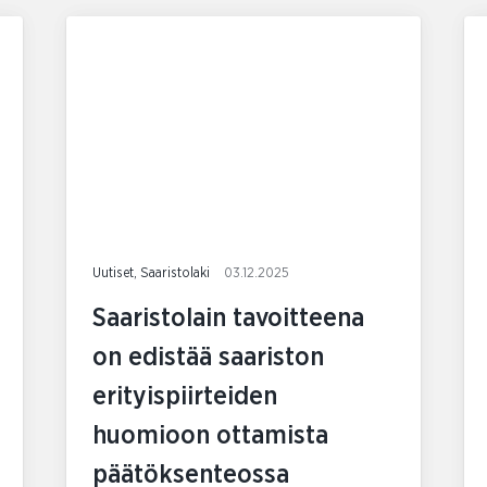
Uutiset, Saaristolaki
03.12.2025
Saaristolain tavoitteena
on edistää saariston
erityispiirteiden
huomioon ottamista
päätöksenteossa