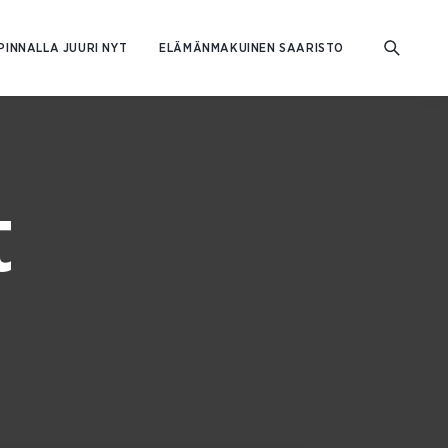
PINNALLA JUURI NYT
ELÄMÄNMAKUINEN SAARISTO
t