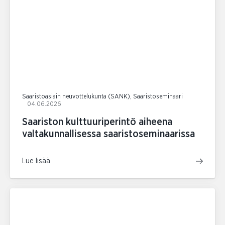
Saaristoasiain neuvottelukunta (SANK), Saaristoseminaari
04.06.2026
Saariston kulttuuriperintö aiheena
valtakunnallisessa saaristoseminaarissa
Lue lisää