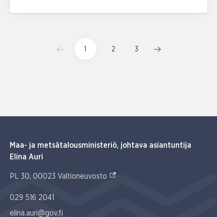
1
2
3
Maa- ja metsätalousministeriö, johtava asiantuntija
Elina Auri
(Ulkoinen linkki)
PL 30, 00023 Valtioneuvosto
029 516 2041
elina.auri@gov.fi