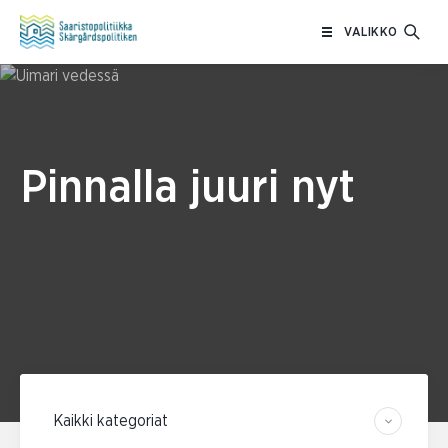
Siirry
VALIKKO
sisältöön
Pinnalla juuri nyt
Suodata kategorian mukaan