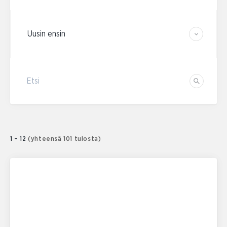
Järjestä tulokset
Etsi
Etsi
1 – 12
(yhteensä 101 tulosta)