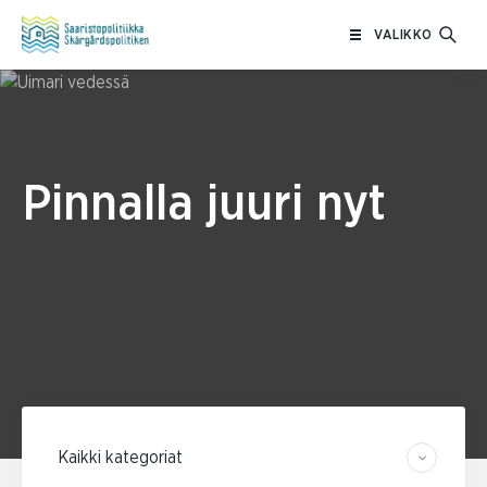
Siirry
VALIKKO
sisältöön
Pinnalla juuri nyt
Suodata kategorian mukaan