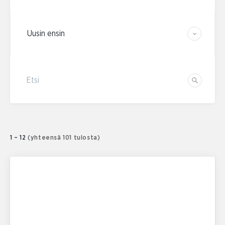
Järjestä tulokset
Etsi
Etsi
1 – 12
(yhteensä 101 tulosta)