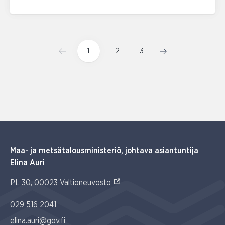
1
2
3
Maa- ja metsätalousministeriö, johtava asiantuntija
Elina Auri
(Ulkoinen linkki)
PL 30, 00023 Valtioneuvosto
029 516 2041
elina.auri@gov.fi