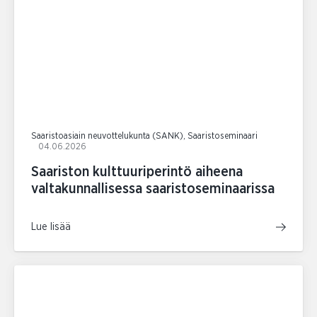
Saaristoasiain neuvottelukunta (SANK), Saaristoseminaari
04.06.2026
Saariston kulttuuriperintö aiheena
valtakunnallisessa saaristoseminaarissa
Lue lisää