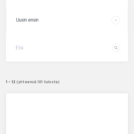
Järjestä tulokset
Etsi
Etsi
1 – 12
(yhteensä 101 tulosta)