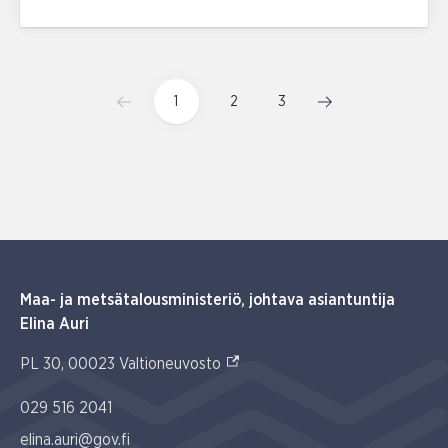
1
2
3
Maa- ja metsätalousministeriö, johtava asiantuntija
Elina Auri
(Ulkoinen linkki)
PL 30, 00023 Valtioneuvosto
029 516 2041
elina.auri@gov.fi