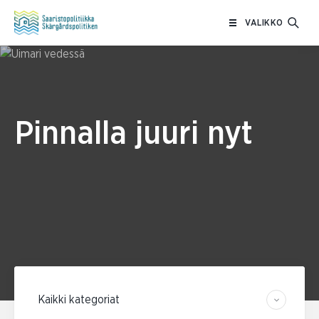
Siirry
VALIKKO
sisältöön
Pinnalla juuri nyt
Suodata kategorian mukaan