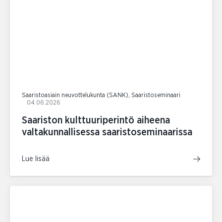
Saaristoasiain neuvottelukunta (SANK), Saaristoseminaari
04.06.2026
Saariston kulttuuriperintö aiheena
valtakunnallisessa saaristoseminaarissa
Lue lisää