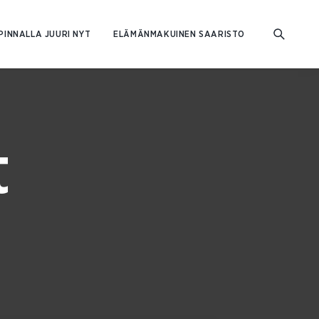
PINNALLA JUURI NYT
ELÄMÄNMAKUINEN SAARISTO
t