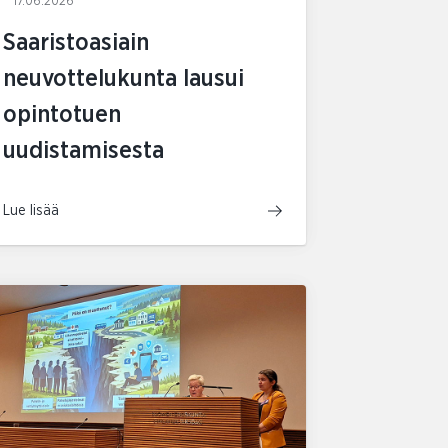
17.06.2026
Saaristoasiain
neuvottelukunta lausui
opintotuen
uudistamisesta
Lue lisää