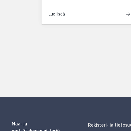
Lue lisää
Maa- ja
Rekisteri- ja tietosu
metsätalousministeriö,