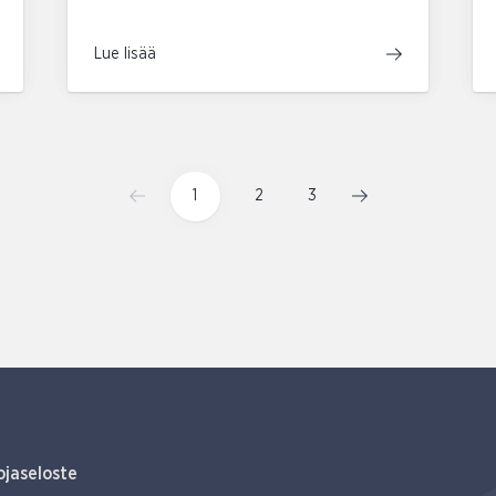
Lue lisää
1
2
3
ojaseloste