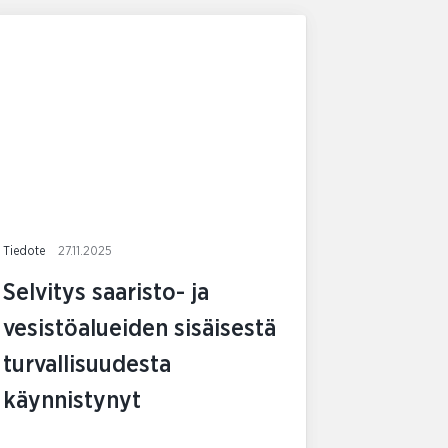
Tiedote
27.11.2025
Selvitys saaristo- ja
vesistöalueiden sisäisestä
turvallisuudesta
käynnistynyt