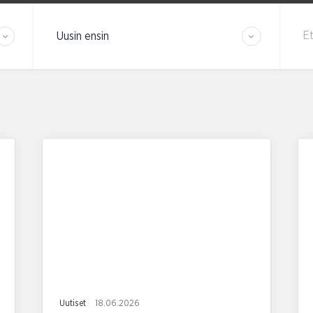
Järjestä tulokset
Et
Uutiset
18.06.2026