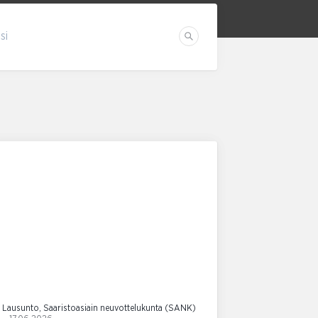
si
Etsi
Lausunto, Saaristoasiain neuvottelukunta (SANK)