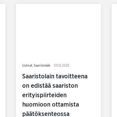
Uutiset, Saaristolaki
03.12.2025
Saaristolain tavoitteena
on edistää saariston
erityispiirteiden
huomioon ottamista
päätöksenteossa