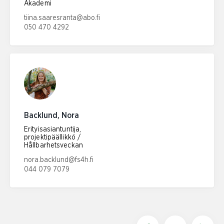
Akademi
Sähköpostiosoite:
tiina.saaresranta@abo.fi
050 470 4292
Puhelinnumero:
Backlund, Nora
Erityisasiantuntija,
projektipäällikkö /
Hållbarhetsveckan
Sähköpostiosoite:
nora.backlund@fs4h.fi
044 079 7079
Puhelinnumero: