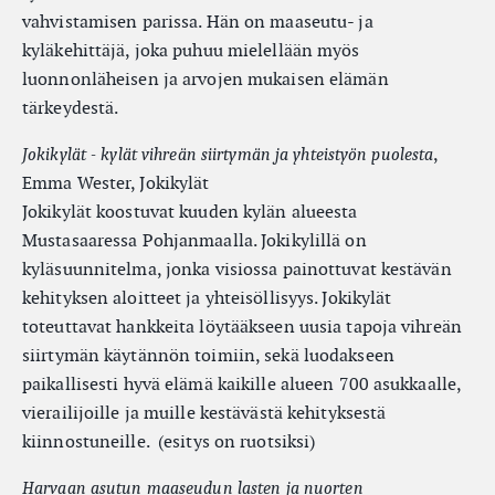
vahvistamisen parissa. Hän on maaseutu- ja
kyläkehittäjä, joka puhuu mielellään myös
luonnonläheisen ja arvojen mukaisen elämän
tärkeydestä.
,
Jokikylät - kylät vihreän siirtymän ja yhteistyön puolesta
Emma Wester, Jokikylät
Jokikylät koostuvat kuuden kylän alueesta
Mustasaaressa Pohjanmaalla. Jokikylillä on
kyläsuunnitelma, jonka visiossa painottuvat kestävän
kehityksen aloitteet ja yhteisöllisyys. Jokikylät
toteuttavat hankkeita löytääkseen uusia tapoja vihreän
siirtymän käytännön toimiin, sekä luodakseen
paikallisesti hyvä elämä kaikille alueen 700 asukkaalle,
vierailijoille ja muille kestävästä kehityksestä
kiinnostuneille. (esitys on ruotsiksi)
Harvaan asutun maaseudun lasten ja nuorten