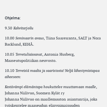
Ohjelma:
9.30
Kahvitarjoilu
10.00
, Tiina Saaresranta, SALT ja Nora
Seminaarin avaus
Backlund, KEHÅ.
10.05
, Antonia Husberg,
Tervetuliaissanat
Maaseutupolitiikan neuvosto.
10.10
Terveisiä maalta ja saaristosta! Neljä lähestymistapaa
aiheeseen:
,
Kestävämpi elämäntapa houkuttelee muuttamaan maalle
Johanna Niilivuo, Suomen Kylät ry
Johanna Niilivuo on maallemuuton asiantuntija, joka
työskentelee maaseudun elinvoimaisuuden