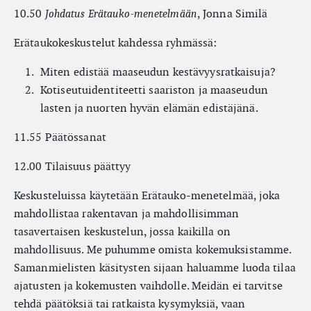
10.50
, Jonna Similä
Johdatus Erätauko-menetelmään
Erätaukokeskustelut kahdessa ryhmässä:
Miten edistää maaseudun kestävyysratkaisuja?
Kotiseutuidentiteetti saariston ja maaseudun
lasten ja nuorten hyvän elämän edistäjänä.
11.55 Päätössanat
12.00 Tilaisuus päättyy
Keskusteluissa käytetään Erätauko-menetelmää, joka
mahdollistaa rakentavan ja mahdollisimman
tasavertaisen keskustelun, jossa kaikilla on
mahdollisuus. Me puhumme omista kokemuksistamme.
Samanmielisten käsitysten sijaan haluamme luoda tilaa
ajatusten ja kokemusten vaihdolle. Meidän ei tarvitse
tehdä päätöksiä tai ratkaista kysymyksiä, vaan