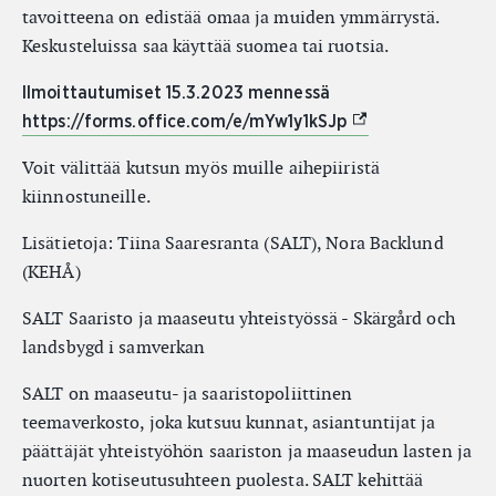
tavoitteena on edistää omaa ja muiden ymmärrystä.
Keskusteluissa saa käyttää suomea tai ruotsia.
Ilmoittautumiset 15.3.2023 mennessä
(Ulkoinen linkki)
https://forms.office.com/e/mYw1y1kSJp
Voit välittää kutsun myös muille aihepiiristä
kiinnostuneille.
Lisätietoja: Tiina Saaresranta (SALT), Nora Backlund
(KEHÅ)
SALT Saaristo ja maaseutu yhteistyössä - Skärgård och
landsbygd i samverkan
SALT on maaseutu- ja saaristopoliittinen
teemaverkosto, joka kutsuu kunnat, asiantuntijat ja
päättäjät yhteistyöhön saariston ja maaseudun lasten ja
nuorten kotiseutusuhteen puolesta. SALT kehittää