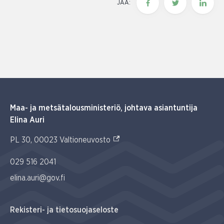
JAA:
Maa- ja metsätalousministeriö, johtava asiantuntija
Elina Auri
(Ulkoinen linkki)
PL 30, 00023 Valtioneuvosto
029 516 2041
elina.auri@gov.fi
Rekisteri- ja tietosuojaseloste