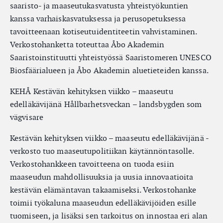
saaristo- ja maaseutukasvatusta yhteistyökuntien
kanssa varhaiskasvatuksessa ja perusopetuksessa
tavoitteenaan kotiseutuidentiteetin vahvistaminen.
Verkostohanketta toteuttaa Åbo Akademin
Saaristoinstituutti yhteistyössä Saaristomeren UNESCO
Biosfäärialueen ja Åbo Akademin aluetieteiden kanssa.
KEHÅ Kestävän kehityksen viikko – maaseutu
edelläkävijänä Hållbarhetsveckan – landsbygden som
vägvisare
Kestävän kehityksen viikko – maaseutu edelläkävijänä -
verkosto tuo maaseutupolitiikan käytännöntasolle.
Verkostohankkeen tavoitteena on tuoda esiin
maaseudun mahdollisuuksia ja uusia innovaatioita
kestävän elämäntavan takaamiseksi. Verkostohanke
toimii työkaluna maaseudun edelläkävijöiden esille
tuomiseen, ja lisäksi sen tarkoitus on innostaa eri alan