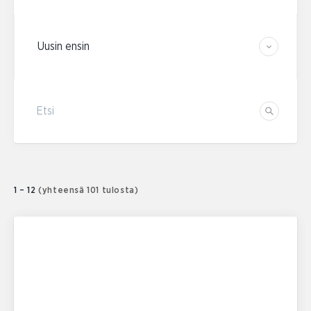
Järjestä tulokset
Etsi
Etsi
1 – 12
(yhteensä 101 tulosta)