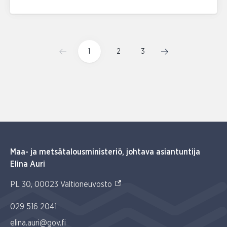
1
2
3
Maa- ja metsätalousministeriö, johtava asiantuntija
Elina Auri
(Ulkoinen linkki)
PL 30, 00023 Valtioneuvosto
029 516 2041
elina.auri@gov.fi