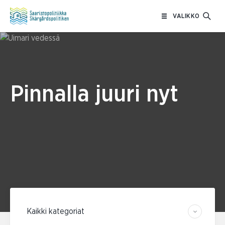
Siirry
VALIKKO
sisältöön
Pinnalla juuri nyt
Suodata kategorian mukaan