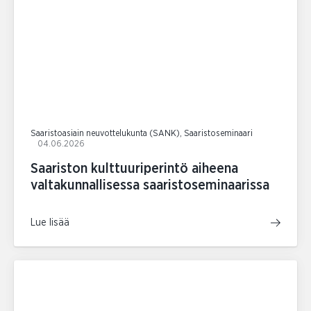
Saaristoasiain neuvottelukunta (SANK), Saaristoseminaari
04.06.2026
Saariston kulttuuriperintö aiheena
valtakunnallisessa saaristoseminaarissa
Lue lisää