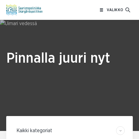
Siirry
VALIKKO
sisältöön
Pinnalla juuri nyt
Suodata kategorian mukaan