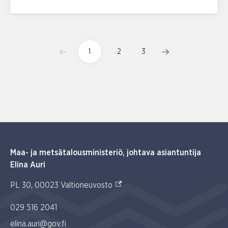
1
2
3
Maa- ja metsätalousministeriö, johtava asiantuntija
Elina Auri
(Ulkoinen linkki)
PL 30, 00023 Valtioneuvosto
029 516 2041
elina.auri@gov.fi