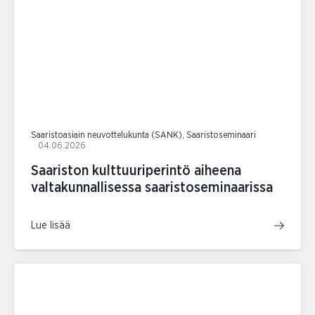
Saaristoasiain neuvottelukunta (SANK), Saaristoseminaari
04.06.2026
Saariston kulttuuriperintö aiheena
valtakunnallisessa saaristoseminaarissa
Lue lisää