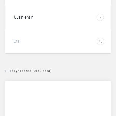
Järjestä tulokset
Etsi
Etsi
1 – 12
(yhteensä 101 tulosta)