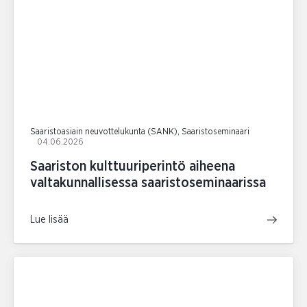
Saaristoasiain neuvottelukunta (SANK), Saaristoseminaari
04.06.2026
Saariston kulttuuriperintö aiheena
valtakunnallisessa saaristoseminaarissa
Lue lisää