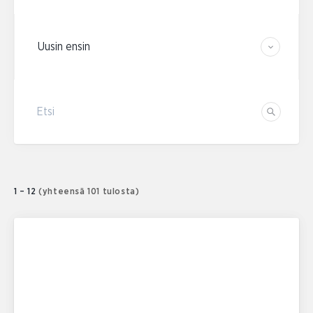
Järjestä tulokset
Etsi
Etsi
1 – 12
(yhteensä 101 tulosta)