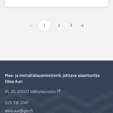
1
2
3
Maa- ja metsätalousministeriö, johtava asiantuntija
Elina Auri
(Ulkoinen linkki)
PL 30, 00023 Valtioneuvosto
029 516 2041
elina.auri@gov.fi