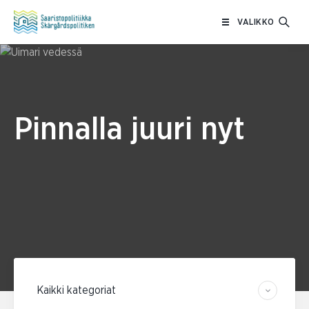
Siirry
VALIKKO
sisältöön
Pinnalla juuri nyt
Suodata kategorian mukaan