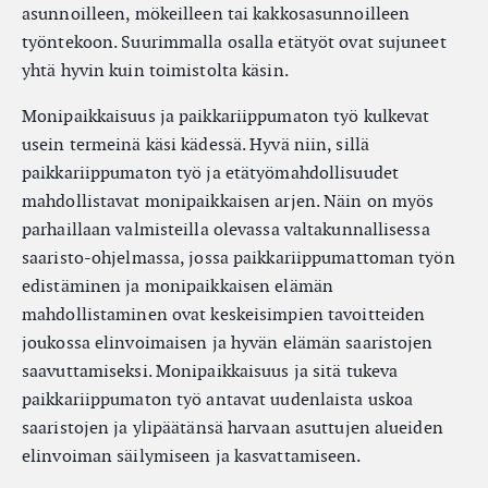
asunnoilleen, mökeilleen tai kakkosasunnoilleen
työntekoon. Suurimmalla osalla etätyöt ovat sujuneet
yhtä hyvin kuin toimistolta käsin.
Monipaikkaisuus ja paikkariippumaton työ kulkevat
usein termeinä käsi kädessä. Hyvä niin, sillä
paikkariippumaton työ ja etätyömahdollisuudet
mahdollistavat monipaikkaisen arjen. Näin on myös
parhaillaan valmisteilla olevassa valtakunnallisessa
saaristo-ohjelmassa, jossa paikkariippumattoman työn
edistäminen ja monipaikkaisen elämän
mahdollistaminen ovat keskeisimpien tavoitteiden
joukossa elinvoimaisen ja hyvän elämän saaristojen
saavuttamiseksi. Monipaikkaisuus ja sitä tukeva
paikkariippumaton työ antavat uudenlaista uskoa
saaristojen ja ylipäätänsä harvaan asuttujen alueiden
elinvoiman säilymiseen ja kasvattamiseen.