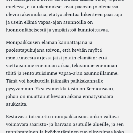
mielessä, että rakennukset ovat pääosin jo olemassa
olevia rakennuksia, etätyö alentaa liikenteen päästöjä
ja usein elämä vapaa-ajan asunnoilla on
luonnonläheisestä ja ympäristöä kunnioittavaa.
Monipaikkaisen elämän kannattajana ja
puolestapuhujana toivon, että kevään myötä
muuttuneesta arjesta jäisi jotain elämään: että
viettäisimme enemmän aikaa, tekisimme enemmän
töitä ja rentoutuisimme vapaa-ajan asunnoillamme.
Tämä voi houkutella jäämään paikkakunnalle
pysyvämmin. Yksi esimerkki tästä on Kemiönsaari,
johon on muuttanut kevään aikana ennätysmäärä
asukkaita.
Kestävästi toteutettu monipaikkaisuus onkin valtava
voimavara saaristo- ja harvaan asutuille alueille, ja sen
tunnistaminen ja hyödyntäminen tuo elinvoimaa koko