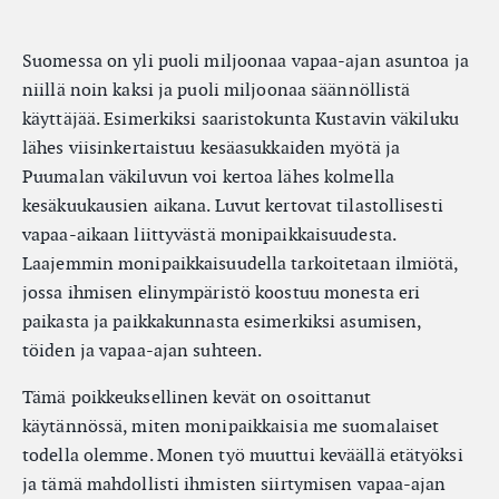
Suomessa on yli puoli miljoonaa vapaa-ajan asuntoa ja
niillä noin kaksi ja puoli miljoonaa säännöllistä
käyttäjää. Esimerkiksi saaristokunta Kustavin väkiluku
lähes viisinkertaistuu kesäasukkaiden myötä ja
Puumalan väkiluvun voi kertoa lähes kolmella
kesäkuukausien aikana. Luvut kertovat tilastollisesti
vapaa-aikaan liittyvästä monipaikkaisuudesta.
Laajemmin monipaikkaisuudella tarkoitetaan ilmiötä,
jossa ihmisen elinympäristö koostuu monesta eri
paikasta ja paikkakunnasta esimerkiksi asumisen,
töiden ja vapaa-ajan suhteen.
Tämä poikkeuksellinen kevät on osoittanut
käytännössä, miten monipaikkaisia me suomalaiset
todella olemme. Monen työ muuttui keväällä etätyöksi
ja tämä mahdollisti ihmisten siirtymisen vapaa-ajan