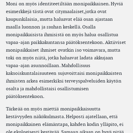
Moni on myös identiteetiltään monipaikkainen. Hyviä
esimerkkejä tästä ovat citymaalaiset,jotka ovat
kaupunkilaisia, mutta haluavat elää osan ajastaan
maalla luonnon ja rauhan keskellä. Osalla
monipaikkaisista ihmisistä on myös halua osallistua
vapaa-ajan paikkakuntansa päätöksentekoon. Aktiiviset
monipaikkaiset ihmiset ovatkin iso voimavara, mutta
toki on myös niitä, jotka haluavat ladata akkujaan
vapaa-ajan asunnoillaan. Mahdollisuus
kaksoiskuntalaisuuteen sujuvoittaisi monipaikkaisten
ihmisten arkea esimerkiksi terveyspalveluiden käytön
osalta ja mahdollistaisi osallistumisen
päätöksentekoon.
Tärkeää on myös miettiä monipaikkaisuutta
kestävyyden näkökulmasta. Helposti ajatellaan, että
monipaikkainen elämäntapa, kahden kodin ylläpito, ei
ole ekologisesti kestävää. Samaan aikaan on hyvä pitää