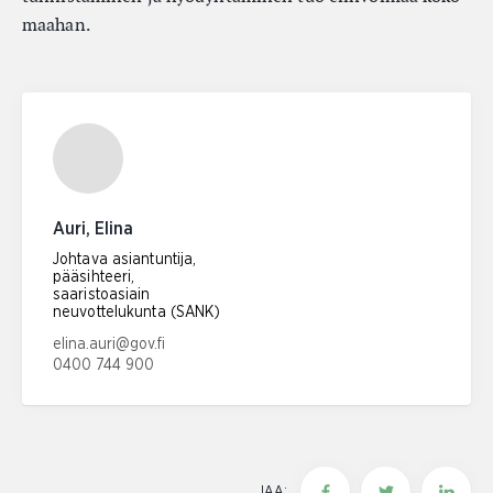
maahan.
Auri, Elina
Johtava asiantuntija,
pääsihteeri,
saaristoasiain
neuvottelukunta (SANK)
Sähköpostiosoite:
elina.auri@gov.fi
0400 744 900
Puhelinnumero:
JAA: