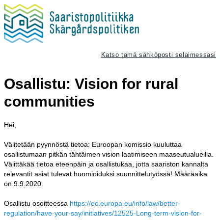
Katso tämä sähköposti selaimessasi
Osallistu: Vision for rural
communities
Hei,
Välitetään pyynnöstä tietoa: Euroopan komissio kuuluttaa
osallistumaan pitkän tähtäimen vision laatimiseen maaseutualueilla.
Välittäkää tietoa eteenpäin ja osallistukaa, jotta saariston kannalta
relevantit asiat tulevat huomioiduksi suunnittelutyössä! Määräaika
on 9.9.2020.
Osallistu osoitteessa
https://ec.europa.eu/info/law/better-
regulation/have-your-say/initiatives/12525-Long-term-vision-for-